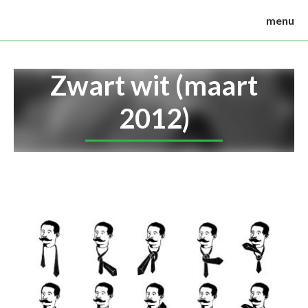
menu
Zwart wit (maart
2012)