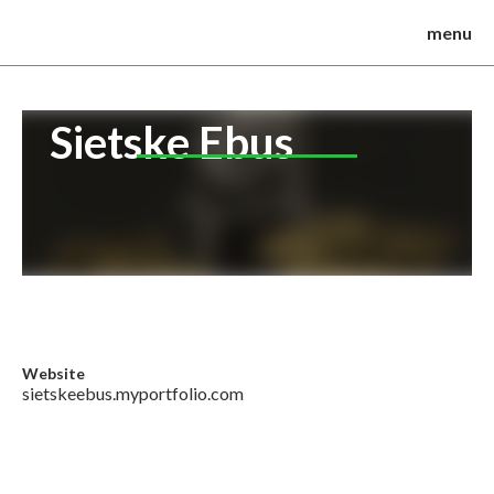
menu
Sietske Ebus
Website
sietskeebus.myportfolio.com