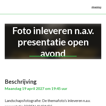
menu
Foto inleveren n.a.v.
presentatie open
avond
Beschrijving
Maandag 19 april 2027 om 19:45 uur
Landschapsfotografie: De themafoto’s inleveren n.a.v.